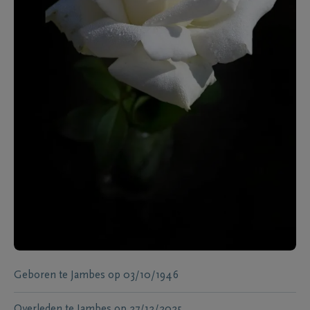
Geboren te
Jambes
op
03/10/1946
Overleden te
Jambes
op
27/12/2025