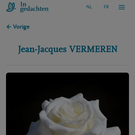
NL
FR
← Vorige
Jean-Jacques
VERMEREN