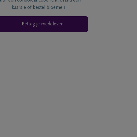
tuur een condoléancebericht, brand een
kaarsje of bestel bloemen
Betuig je medeleven