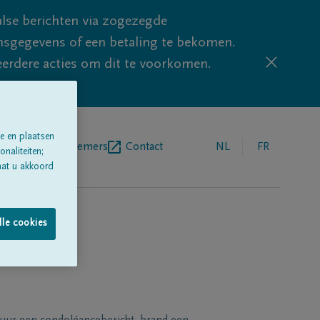
lse berichten via zogezegde
sgegevens of een betaling te bekomen.
eerdere acties om dit te voorkomen.
e en plaatsen
egrafenisondernemers
Contact
NL
FR
naliteiten;
aat u akkoord
lle cookies