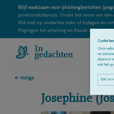
Blijf waakzaam voor phishingberichten (pogi
privécondoléances. Onder het mom van een c
Klik niet op verdachte links of bijlagen en 
Pogingen tot phishing en fraude vallen echter
Cookie ken
Onze websi
we automati
daarvoor v
met het ops
← Vorige
Stel voo
Josephine (Jos