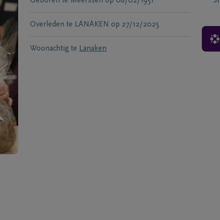
Geboren te
Meerssen
op
08/02/1951
S
Overleden te
LANAKEN
op
27/12/2025
Woonachtig te
Lanaken