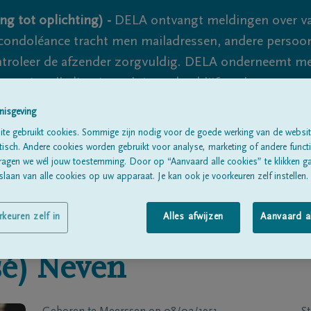
ng tot oplichting) -
DELA ontvangt meldingen over va
ondoléance tracht men mailadressen, andere persoon
controleer de afzender zorgvuldig. DELA onderneemt m
 nooit volledig uit te sluiten, dus blijf waakzaam.
nisgeving
te gebruikt cookies. Sommige zijn nodig voor de goede werking van de websit
Alle rouwberichten
Over ons
B
sch. Andere cookies worden gebruikt voor analyse, marketing of andere functio
ragen we wél jouw toestemming. Door op “Aanvaard alle cookies” te klikken g
laan van alle cookies op uw apparaat. Je kan ook je voorkeuren zelf instellen.
rkeuren zelf in
Alles afwijzen
Aanvaard a
é)
Neven