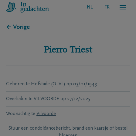
NL
FR
← Vorige
Pierro
Triest
Geboren te
Hofstade (O.-Vl.)
op
03/01/1943
Overleden te
VILVOORDE
op
27/12/2025
Woonachtig te
Vilvoorde
Stuur een condoléancebericht, brand een kaarsje of bestel
bloemen