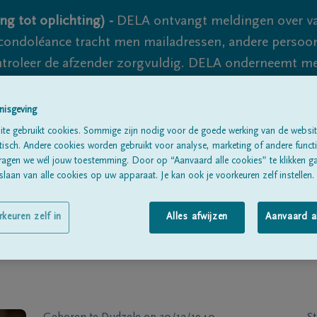
ng tot oplichting) -
DELA ontvangt meldingen over va
ondoléance tracht men mailadressen, andere persoon
controleer de afzender zorgvuldig. DELA onderneemt m
 nooit volledig uit te sluiten, dus blijf waakzaam.
nisgeving
te gebruikt cookies. Sommige zijn nodig voor de goede werking van de websit
Alle rouwberichten
Over ons
B
sch. Andere cookies worden gebruikt voor analyse, marketing of andere functio
ragen we wél jouw toestemming. Door op “Aanvaard alle cookies” te klikken g
laan van alle cookies op uw apparaat. Je kan ook je voorkeuren zelf instellen.
rkeuren zelf in
Alles afwijzen
Aanvaard a