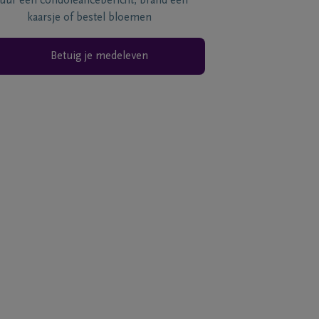
tuur een condoléancebericht, brand een
kaarsje of bestel bloemen
Betuig je medeleven