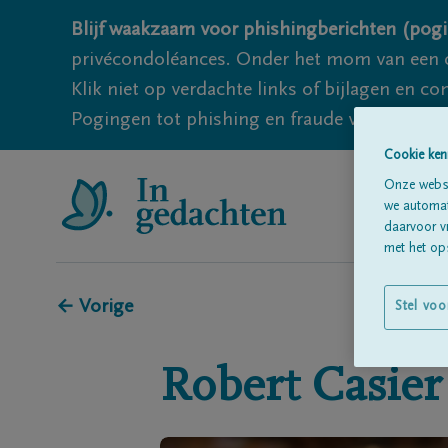
Blijf waakzaam voor phishingberichten (pogi
privécondoléances. Onder het mom van een c
Klik niet op verdachte links of bijlagen en 
Pogingen tot phishing en fraude vallen echter
Cookie ken
Onze websi
we automati
daarvoor v
met het ops
← Vorige
Stel voo
Robert
Casier