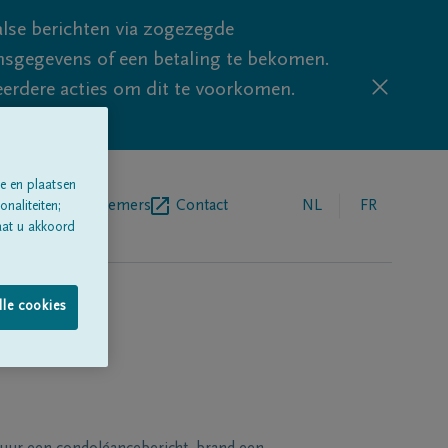
lse berichten via zogezegde
sgegevens of een betaling te bekomen.
eerdere acties om dit te voorkomen.
e en plaatsen
egrafenisondernemers
Contact
NL
FR
naliteiten;
aat u akkoord
lle cookies