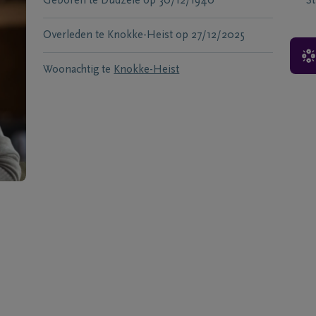
Geboren te
Dudzele
op
30/12/1940
S
Overleden te
Knokke-Heist
op
27/12/2025
Woonachtig te
Knokke-Heist