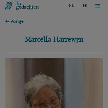
NL
FR
← Vorige
Marcella
Harrewyn