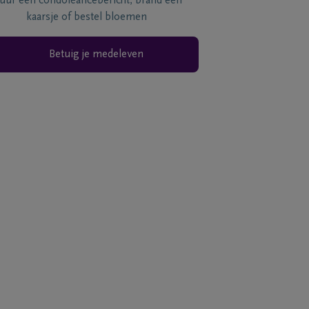
tuur een condoléancebericht, brand een
kaarsje of bestel bloemen
Betuig je medeleven