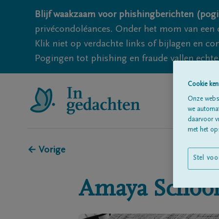
Blijf waakzaam voor phishingberichten (pogi
privécondoléances. Onder het mom van een c
Klik niet op verdachte links of bijlagen en 
Pogingen tot phishing en fraude vallen echter
Cookie ken
Onze websi
we automati
daarvoor v
met het ops
← Vorige
Stel voo
Amaya
School