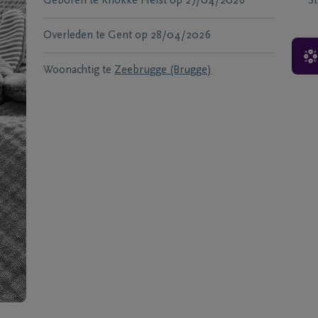
Geboren te
Knokke Heist
op
27/04/2026
S
Overleden te
Gent
op
28/04/2026
Woonachtig te
Zeebrugge (Brugge)