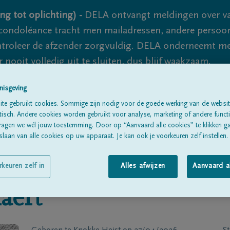
ng tot oplichting) -
DELA ontvangt meldingen over va
ondoléance tracht men mailadressen, andere persoon
controleer de afzender zorgvuldig. DELA onderneemt m
 nooit volledig uit te sluiten, dus blijf waakzaam.
nisgeving
te gebruikt cookies. Sommige zijn nodig voor de goede werking van de websit
Alle rouwberichten
Over ons
B
sch. Andere cookies worden gebruikt voor analyse, marketing of andere functio
ragen we wél jouw toestemming. Door op “Aanvaard alle cookies” te klikken g
laan van alle cookies op uw apparaat. Je kan ook je voorkeuren zelf instellen.
rkeuren zelf in
Alles afwijzen
Aanvaard a
aert