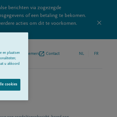
lse berichten via zogezegde
sgegevens of een betaling te bekomen.
eerdere acties om dit te voorkomen.
e en plaatsen
egrafenisondernemers
Contact
NL
FR
naliteiten;
aat u akkoord
lle cookies