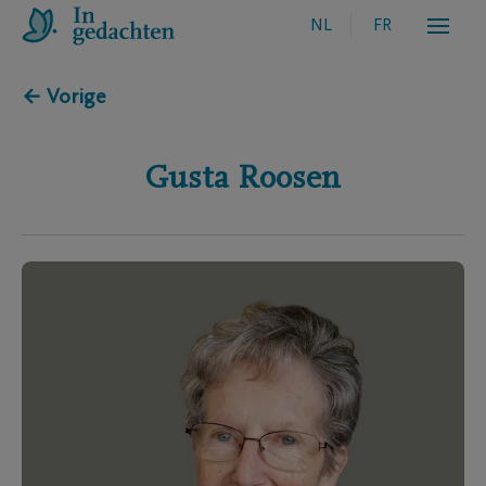
NL
FR
← Vorige
Gusta
Roosen