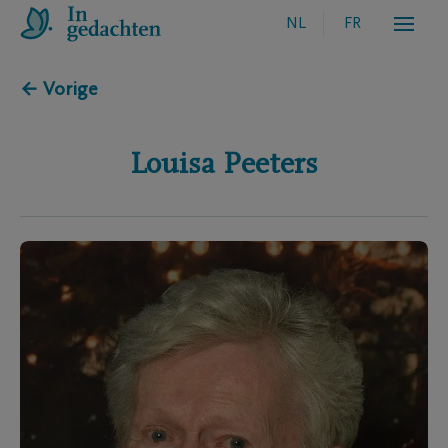
NL
FR
← Vorige
Louisa
Peeters