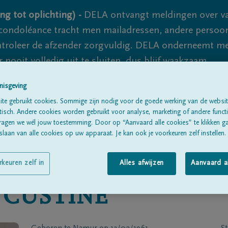
ng tot oplichting) -
DELA ontvangt meldingen over va
ondoléance tracht men mailadressen, andere persoon
controleer de afzender zorgvuldig. DELA onderneemt m
 nooit volledig uit te sluiten, dus blijf waakzaam.
nisgeving
te gebruikt cookies. Sommige zijn nodig voor de goede werking van de websit
Alle rouwberichten
Over ons
B
sch. Andere cookies worden gebruikt voor analyse, marketing of andere functio
ragen we wél jouw toestemming. Door op “Aanvaard alle cookies” te klikken g
laan van alle cookies op uw apparaat. Je kan ook je voorkeuren zelf instellen.
rkeuren zelf in
Alles afwijzen
Aanvaard a
CUSTINE