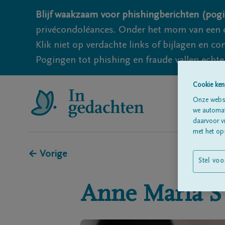
Blijf waakzaam voor phishingberichten (pogi
privécondoléances. Onder het mom van een c
Klik niet op verdachte links of bijlagen en 
Pogingen tot phishing en fraude vallen echter
Cookie ken
Onze websi
we automati
daarvoor v
met het ops
← Vorige
Stel voo
Anne Maria S