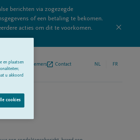
lse berichten via zogezegde
sgegevens of een betaling te bekomen.
eerdere acties om dit te voorkomen.
e en plaatsen
egrafenisondernemers
Contact
NL
FR
naliteiten;
aat u akkoord
lle cookies