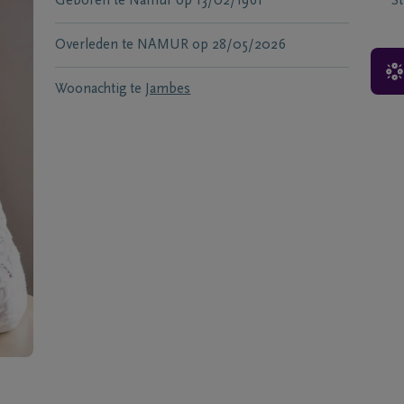
Geboren te
Namur
op
13/02/1961
S
Overleden te
NAMUR
op
28/05/2026
Woonachtig te
Jambes