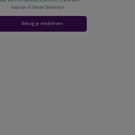
tuur een condoléancebericht, brand een
kaarsje of bestel bloemen
Betuig je medeleven