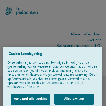
Alle rouwberichten
Over ons
Begrafenisondernemers
Contact
Cookie kennisgeving
Onze website gebruikt cookies. Sommige zijn nodig voor de
goede werking van de website en plaatsen we automatisch. Andere
Volg ons op
cookies worden gebruikt voor analyse, marketing of andere
functionaliteiten; daarvoor vragen we wél jouw toestemming. Door
op “Aanvaard alle cookies” te klikken gaat u akkoord met het
© DELA
opslaan van alle cookies op uw apparaat. Je kan ook je
voorkeuren zelf instellen.
Gebruiksvoorwaarden
Aanvaard alle cookies
Alles afwijzen
Privacyverklaring