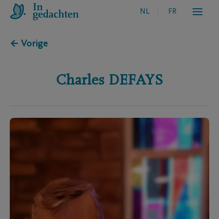
NL
FR
← Vorige
Charles
DEFAYS