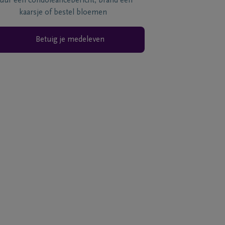
tuur een condoléancebericht, brand een
kaarsje of bestel bloemen
Betuig je medeleven