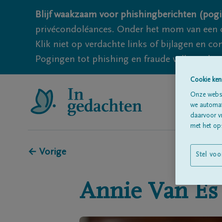
Blijf waakzaam voor phishingberichten (pogi
privécondoléances. Onder het mom van een c
Klik niet op verdachte links of bijlagen en 
Pogingen tot phishing en fraude vallen echter
Cookie ken
Onze websi
we automati
daarvoor v
met het ops
← Vorige
Stel voo
Annie
Van Es