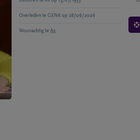
Geboren te
As
op
13/07/1953
S
Overleden te
GENK
op
28/06/2026
Woonachtig te
As