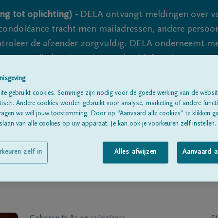
ng tot oplichting) -
DELA ontvangt meldingen over va
ondoléance tracht men mailadressen, andere persoon
controleer de afzender zorgvuldig. DELA onderneemt m
 nooit volledig uit te sluiten, dus blijf waakzaam.
nisgeving
te gebruikt cookies. Sommige zijn nodig voor de goede werking van de websit
Alle rouwberichten
Over ons
B
sch. Andere cookies worden gebruikt voor analyse, marketing of andere functio
ragen we wél jouw toestemming. Door op “Aanvaard alle cookies” te klikken g
laan van alle cookies op uw apparaat. Je kan ook je voorkeuren zelf instellen.
rkeuren zelf in
Alles afwijzen
Aanvaard a