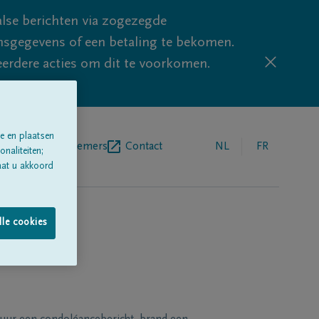
lse berichten via zogezegde
sgegevens of een betaling te bekomen.
eerdere acties om dit te voorkomen.
e en plaatsen
egrafenisondernemers
Contact
NL
FR
naliteiten;
aat u akkoord
lle cookies