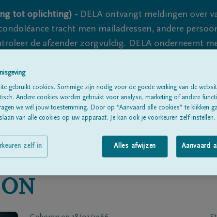
ng tot oplichting) -
DELA ontvangt meldingen over va
ondoléance tracht men mailadressen, andere persoon
controleer de afzender zorgvuldig. DELA onderneemt m
 nooit volledig uit te sluiten, dus blijf waakzaam.
nisgeving
te gebruikt cookies. Sommige zijn nodig voor de goede werking van de websit
sch. Andere cookies worden gebruikt voor analyse, marketing of andere functio
Alle rouwberichten
Over ons
B
ragen we wél jouw toestemming. Door op “Aanvaard alle cookies” te klikken g
laan van alle cookies op uw apparaat. Je kan ook je voorkeuren zelf instellen.
rkeuren zelf in
Alles afwijzen
Aanvaard a
SON