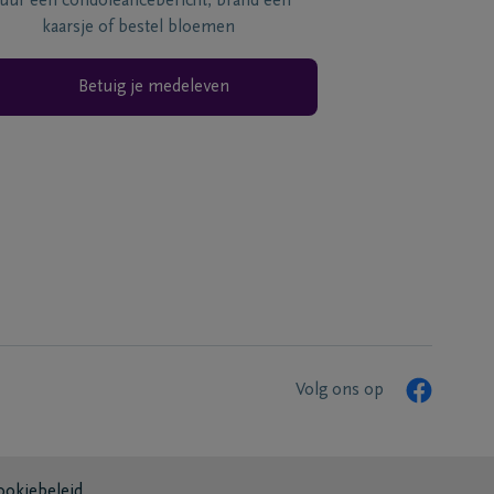
tuur een condoléancebericht, brand een
kaarsje of bestel bloemen
Betuig je medeleven
Volg ons op
ookiebeleid