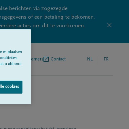
lse berichten via zogezegde
sgegevens of een betaling te bekomen.
eerdere acties om dit te voorkomen.
e en plaatsen
naliteiten;
egrafenisondernemers
Contact
NL
FR
aat u akkoord
lle cookies