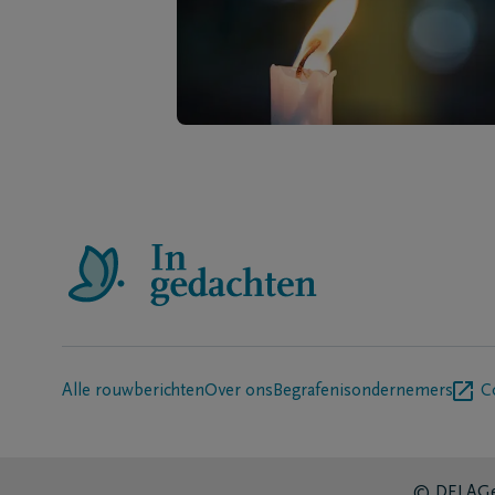
Alle rouwberichten
Over ons
Begrafenisondernemers
C
© DELA
Ge