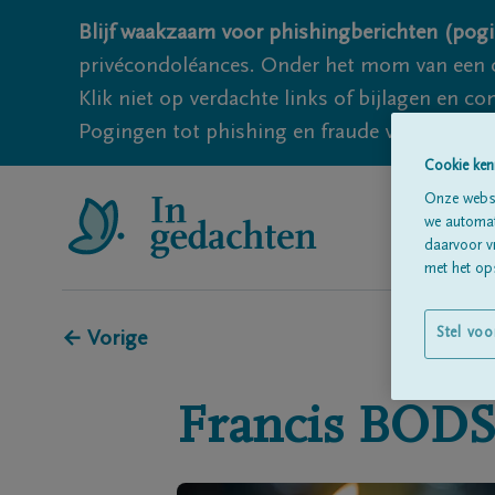
Blijf waakzaam voor phishingberichten (pogi
privécondoléances. Onder het mom van een c
Klik niet op verdachte links of bijlagen en 
Pogingen tot phishing en fraude vallen echter
Cookie ken
Onze websi
we automati
daarvoor v
met het ops
Stel voo
← Vorige
Francis
BOD