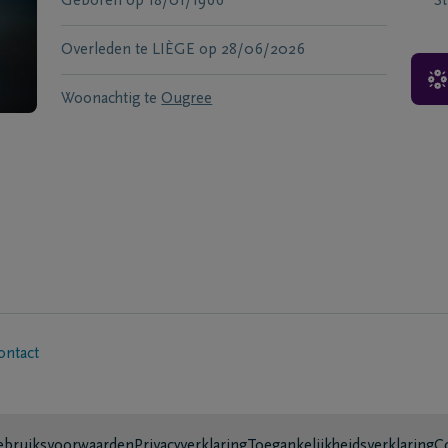
Geboren
op
18/01/1966
S
Overleden te
LIÈGE
op
28/06/2026
Woonachtig te
Ougree
ontact
bruiksvoorwaarden
Privacyverklaring
Toegankelijkheidsverklaring
C