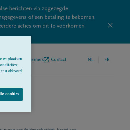
lse berichten via zogezegde
sgegevens of een betaling te bekomen.
eerdere acties om dit te voorkomen.
e en plaatsen
egrafenisondernemers
Contact
NL
FR
naliteiten;
aat u akkoord
lle cookies