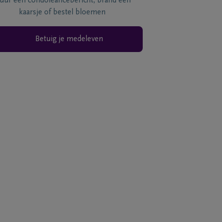
tuur een condoléancebericht, brand een
kaarsje of bestel bloemen
Betuig je medeleven