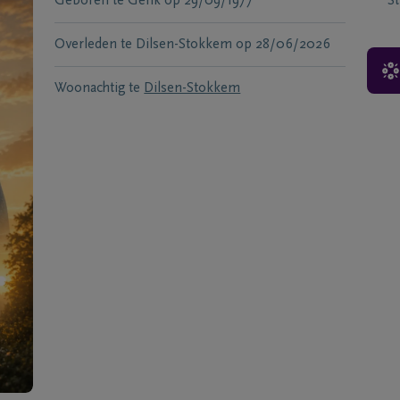
Geboren te
Genk
op
29/09/1977
S
Overleden te
Dilsen-Stokkem
op
28/06/2026
Woonachtig te
Dilsen-Stokkem