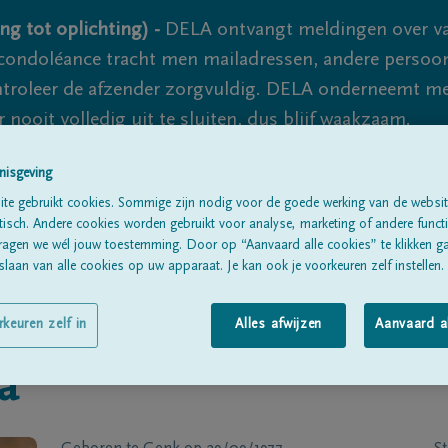
ng tot oplichting) -
DELA ontvangt meldingen over va
ondoléance tracht men mailadressen, andere persoon
controleer de afzender zorgvuldig. DELA onderneemt m
 nooit volledig uit te sluiten, dus blijf waakzaam.
nisgeving
te gebruikt cookies. Sommige zijn nodig voor de goede werking van de websit
Alle rouwberichten
Over ons
B
sch. Andere cookies worden gebruikt voor analyse, marketing of andere functio
ragen we wél jouw toestemming. Door op “Aanvaard alle cookies” te klikken g
laan van alle cookies op uw apparaat. Je kan ook je voorkeuren zelf instellen.
rkeuren zelf in
Alles afwijzen
Aanvaard a
a