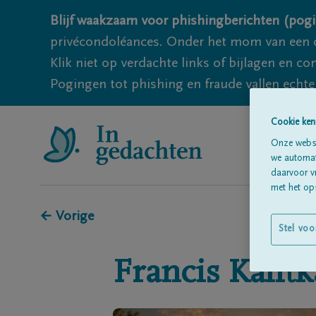
Blijf waakzaam voor phishingberichten (pogi
privécondoléances. Onder het mom van een c
Klik niet op verdachte links of bijlagen en 
Pogingen tot phishing en fraude vallen echter
Cookie ken
Onze websi
we automati
daarvoor v
met het ops
← Vorige
Stel voo
Francis
Kalitk