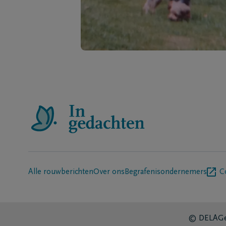
Alle rouwberichten
Over ons
Begrafenisondernemers
C
© DELA
Ge