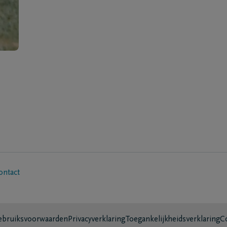
ontact
bruiksvoorwaarden
Privacyverklaring
Toegankelijkheidsverklaring
C