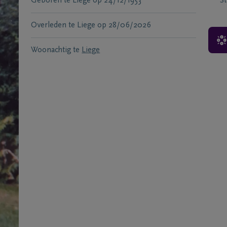
Geboren te
Liège
op
24/12/1953
S
Overleden te
Liege
op
28/06/2026
Woonachtig te
Liege