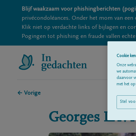
Blijf waakzaam voor phishingberichten (pogi
privécondoléances. Onder het mom van een c
Klik niet op verdachte links of bijlagen en 
Pogingen tot phishing en fraude vallen echter
Cookie ken
Onze websi
we automati
daarvoor v
met het ops
← Vorige
Stel voo
Georges
LAV