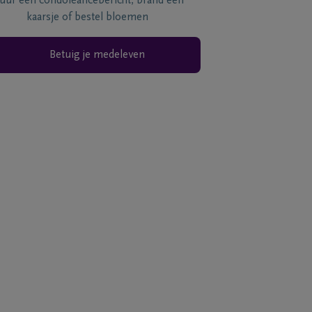
tuur een condoléancebericht, brand een
kaarsje of bestel bloemen
Betuig je medeleven