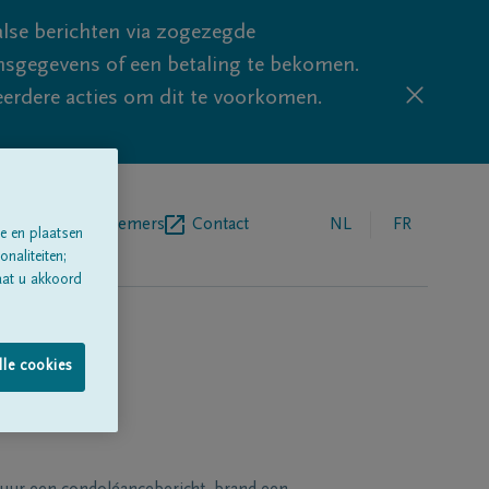
lse berichten via zogezegde
sgegevens of een betaling te bekomen.
eerdere acties om dit te voorkomen.
egrafenisondernemers
Contact
NL
FR
e en plaatsen
naliteiten;
aat u akkoord
lle cookies