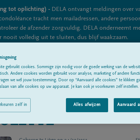
ng tot oplichting) -
DELA ontvangt meldingen over va
ondoléance tracht men mailadressen, andere persoon
controleer de afzender zorgvuldig. DELA onderneemt m
 nooit volledig uit te sluiten, dus blijf waakzaam.
nisgeving
Alle rouwberichten
Over ons
B
te gebruikt cookies. Sommige zijn nodig voor de goede werking van de websit
sch. Andere cookies worden gebruikt voor analyse, marketing of andere functio
ragen we wél jouw toestemming. Door op “Aanvaard alle cookies” te klikken g
laan van alle cookies op uw apparaat. Je kan ook je voorkeuren zelf instellen.
rkeuren zelf in
Alles afwijzen
Aanvaard a
IOLETTE