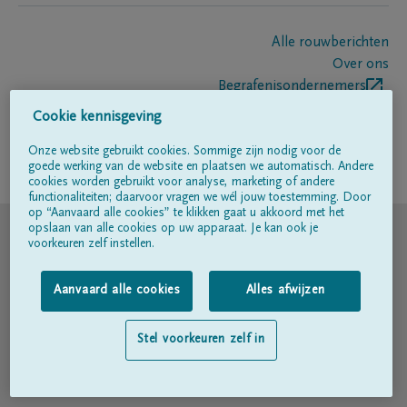
Alle rouwberichten
Over ons
Begrafenisondernemers
Contact
Cookie kennisgeving
Onze website gebruikt cookies. Sommige zijn nodig voor de
goede werking van de website en plaatsen we automatisch. Andere
Volg ons op
cookies worden gebruikt voor analyse, marketing of andere
functionaliteiten; daarvoor vragen we wél jouw toestemming. Door
op “Aanvaard alle cookies” te klikken gaat u akkoord met het
© DELA
opslaan van alle cookies op uw apparaat. Je kan ook je
voorkeuren zelf instellen.
Gebruiksvoorwaarden
Aanvaard alle cookies
Alles afwijzen
Privacyverklaring
Stel voorkeuren zelf in
Toegankelijkheidsverklaring
Cookiebeleid