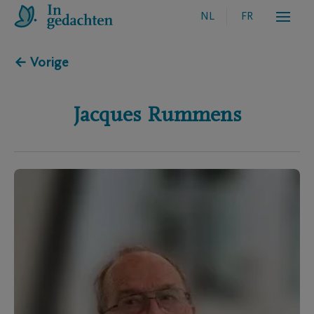
NL
FR
← Vorige
Jacques
Rummens