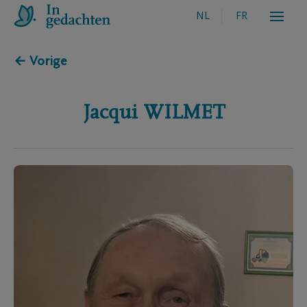
NL
FR
← Vorige
Jacqui
WILMET