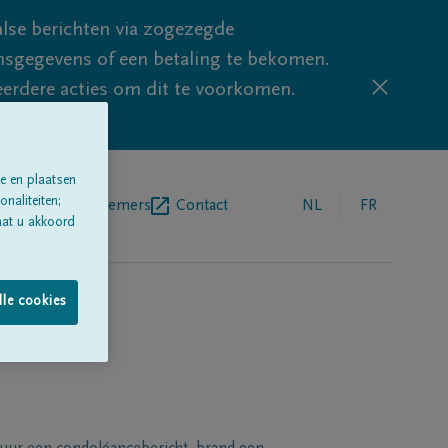
lse berichten via zogezegde
sgegevens of een betaling te bekomen.
eerdere acties om dit te voorkomen.
e en plaatsen
naliteiten;
egrafenisondernemers
Contact
NL
FR
aat u akkoord
lle cookies