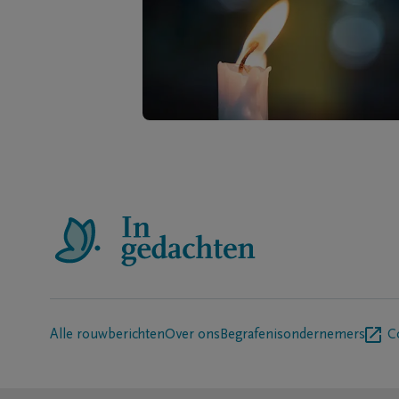
Alle rouwberichten
Over ons
Begrafenisondernemers
C