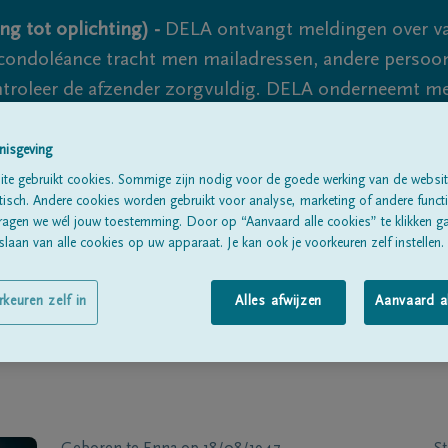
ng tot oplichting) -
DELA ontvangt meldingen over va
ondoléance tracht men mailadressen, andere persoon
controleer de afzender zorgvuldig. DELA onderneemt m
 nooit volledig uit te sluiten, dus blijf waakzaam.
nisgeving
te gebruikt cookies. Sommige zijn nodig voor de goede werking van de websit
sch. Andere cookies worden gebruikt voor analyse, marketing of andere functio
Alle rouwberichten
Over ons
B
ragen we wél jouw toestemming. Door op “Aanvaard alle cookies” te klikken g
laan van alle cookies op uw apparaat. Je kan ook je voorkeuren zelf instellen.
rkeuren zelf in
Alles afwijzen
Aanvaard a