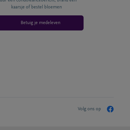
tuur een condoléancebericht, brand een
kaarsje of bestel bloemen
Betuig je medeleven
Volg ons op