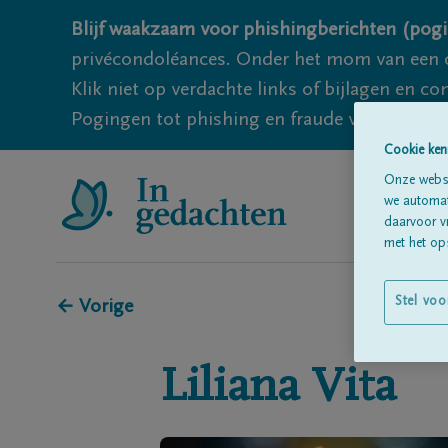
Blijf waakzaam voor phishingberichten (pogi
privécondoléances. Onder het mom van een c
Klik niet op verdachte links of bijlagen en 
Pogingen tot phishing en fraude vallen echter
Cookie ken
Onze websi
we automati
daarvoor v
met het ops
Stel voo
← Vorige
Liliana
Vita