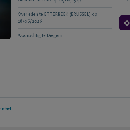
Geboren te
Enna
op
18/08/1947
S
Overleden te
ETTERBEEK (BRUSSEL)
op
28/06/2026
Woonachtig te
Diegem
ontact