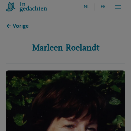
NL
FR
← Vorige
Marleen
Roelandt