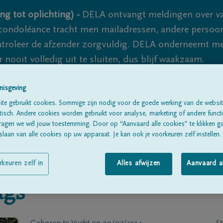
ng tot oplichting) -
DELA ontvangt meldingen over va
ondoléance tracht men mailadressen, andere persoon
controleer de afzender zorgvuldig. DELA onderneemt m
 nooit volledig uit te sluiten, dus blijf waakzaam.
nisgeving
Alle rouwberichten
Over ons
B
te gebruikt cookies. Sommige zijn nodig voor de goede werking van de websit
sch. Andere cookies worden gebruikt voor analyse, marketing of andere functio
ragen we wél jouw toestemming. Door op “Aanvaard alle cookies” te klikken g
laan van alle cookies op uw apparaat. Je kan ook je voorkeuren zelf instellen.
rkeuren zelf in
Alles afwijzen
Aanvaard a
ngs