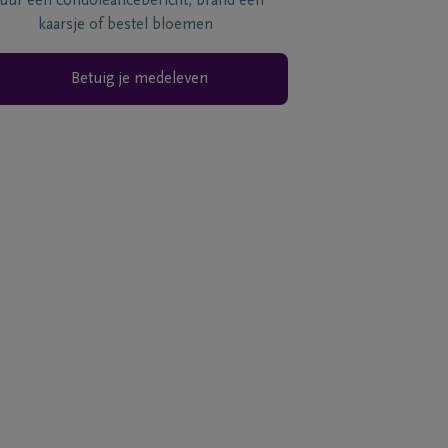
tuur een condoléancebericht, brand een
kaarsje of bestel bloemen
Betuig je medeleven