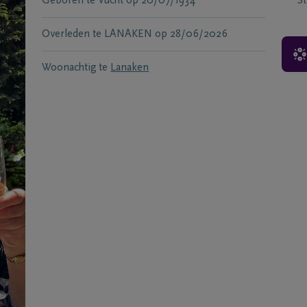
Geboren te
Vucht
op
20/07/1934
S
Overleden te
LANAKEN
op
28/06/2026
Woonachtig te
Lanaken