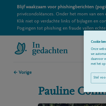
Blijf waakzaam voor phishingberichten (pogi
privécondoléances. Onder het mom van een c
Klik niet op verdachte links of bijlagen en 
Pogingen tot phishing en fraude vallen echter
Cookie ken
Onze websi
we automati
daarvoor v
met het ops
← Vorige
Stel voo
Pauline
Coni