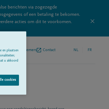
lse berichten via zogezegde
sgegevens of een betaling te bekomen.
eerdere acties om dit te voorkomen.
egrafenisondernemers
Contact
NL
FR
e en plaatsen
naliteiten;
aat u akkoord
lle cookies