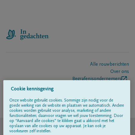
Alle rouwberichten
Over ons
Begrafenisondernemers
Contact
Cookie kennisgeving
Onze website gebruikt cookies. Sommige zijn nodig voor de
goede werking van de website en plaatsen we automatisch. Andere
Volg ons op
cookies worden gebruikt voor analyse, marketing of andere
functionaliteiten; daarvoor vragen we wél jouw toestemming. Door
op “Aanvaard alle cookies” te klikken gaat u akkoord met het
© DELA
opslaan van alle cookies op uw apparaat. Je kan ook je
voorkeuren zelf instellen.