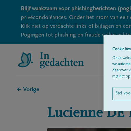
Blijf waakzaam voor phishingberichten (pogi
privécondoléances. Onder het mom van een c
Klik niet op verdachte links of bijlagen en 
Pogingen tot phishing en fraude vallen echter
Cookie ken
Onze websi
we automati
daarvoor v
met het ops
← Vorige
Stel voo
Lucienne
DE