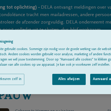
ng tot oplichting) -
DELA ontvangt meldingen over va
ondoléance tracht men mailadressen, andere persoon
controleer de afzender zorgvuldig. DELA onderneemt m
 nooit volledig uit te sluiten, dus blijf waakzaam.
nisgeving
te gebruikt cookies. Sommige zijn nodig voor de goede werking van de websit
Alle rouwberichten
Over ons
B
sch. Andere cookies worden gebruikt voor analyse, marketing of andere functio
ragen we wél jouw toestemming. Door op “Aanvaard alle cookies” te klikken g
laan van alle cookies op uw apparaat. Je kan ook je voorkeuren zelf instellen.
rkeuren zelf in
Alles afwijzen
Aanvaard a
 PAUW