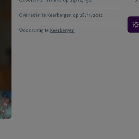
Geboren te
Hamme
op
24/12/1921
S
Overleden te
Keerbergen
op
28/11/2012
Woonachtig te
Keerbergen