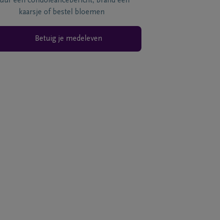
tuur een condoléancebericht, brand een
kaarsje of bestel bloemen
Betuig je medeleven