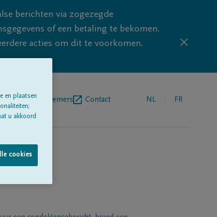
lse berichten via zogezegde
sgegevens of een betaling te bekomen.
eerdere acties om dit te voorkomen.
e en plaatsen
egrafenisondernemers
Contact
NL
FR
naliteiten;
aat u akkoord
lle cookies