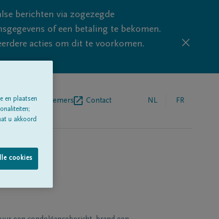
lse berichten via zogezegde
sgegevens of een betaling te bekomen.
eerdere acties om dit te voorkomen.
e en plaatsen
egrafenisondernemers
Contact
NL
FR
naliteiten;
aat u akkoord
lle cookies