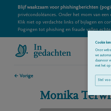
Blijf waakzaam voor phishingberichten (pogi
privécondoléances. Onder het mom van een c
Klik niet op verdachte links of bijlagen en 
Pogingen tot phishing en fraude vallen echter
Cookie ken
Onze websi
we automati
daarvoor v
met het ops
← Vorige
Stel voo
Monika
Terw