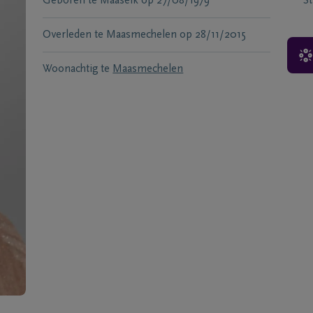
Geboren te
Maaseik
op
27/08/1979
S
Overleden te
Maasmechelen
op
28/11/2015
Woonachtig te
Maasmechelen