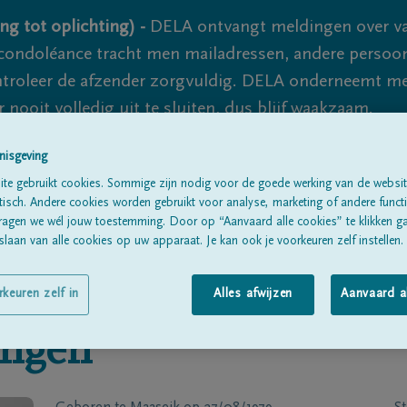
ng tot oplichting) -
DELA ontvangt meldingen over va
ondoléance tracht men mailadressen, andere persoon
controleer de afzender zorgvuldig. DELA onderneemt m
 nooit volledig uit te sluiten, dus blijf waakzaam.
nisgeving
te gebruikt cookies. Sommige zijn nodig voor de goede werking van de websit
Alle rouwberichten
Over ons
B
sch. Andere cookies worden gebruikt voor analyse, marketing of andere functio
ragen we wél jouw toestemming. Door op “Aanvaard alle cookies” te klikken g
laan van alle cookies op uw apparaat. Je kan ook je voorkeuren zelf instellen.
rkeuren zelf in
Alles afwijzen
Aanvaard a
ingen