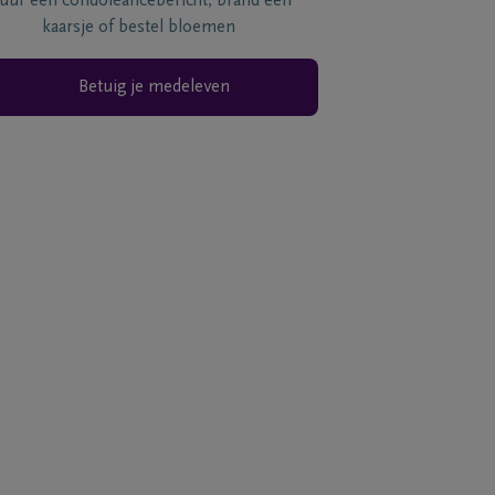
tuur een condoléancebericht, brand een
kaarsje of bestel bloemen
Betuig je medeleven