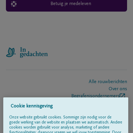
Betuig je medeleven
Alle rouwberichten
Over ons
Begrafenisondernemers
Contact
Cookie kennisgeving
Onze website gebruikt cookies. Sommige zijn nodig voor de
goede werking van de website en plaatsen we automatisch. Andere
Volg ons op
cookies worden gebruikt voor analyse, marketing of andere
functionaliteiten; daarvoor vragen we wél jouw toestemming. Door