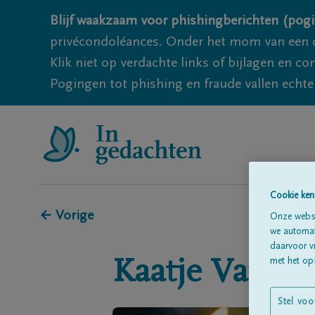
Blijf waakzaam voor phishingberichten (pogi
privécondoléances. Onder het mom van een c
Klik niet op verdachte links of bijlagen en 
Pogingen tot phishing en fraude vallen echter
Cookie ken
← Vorige
Onze websi
we automati
daarvoor v
Kaatje
Van G
met het ops
Stel voo