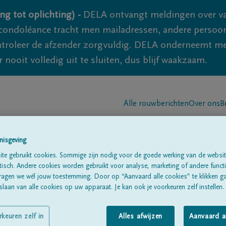
ng tot oplichting) -
DELA ontvangt meldingen over va
ondoléance tracht men mailadressen, andere persoon
controleer de afzender zorgvuldig. DELA onderneemt m
 nooit volledig uit te sluiten, dus blijf waakzaam.
Alle rouwberichten
Over ons
B
nisgeving
te gebruikt cookies. Sommige zijn nodig voor de goede werking van de websit
sch. Andere cookies worden gebruikt voor analyse, marketing of andere functio
ragen we wél jouw toestemming. Door op “Aanvaard alle cookies” te klikken g
yseghem
laan van alle cookies op uw apparaat. Je kan ook je voorkeuren zelf instellen.
rkeuren zelf in
Alles afwijzen
Aanvaard a