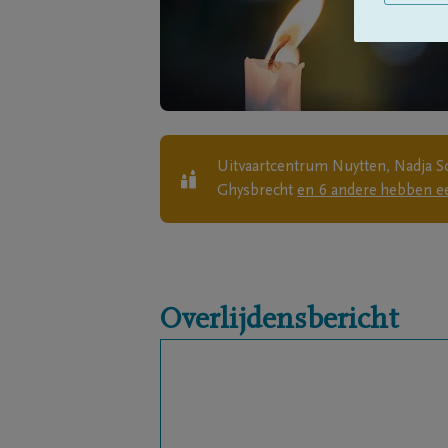
Uitvaartcentrum Nuytten, Nadja Sch
Ghysbrecht
en
6
andere
hebben ee
Overlijdensbericht