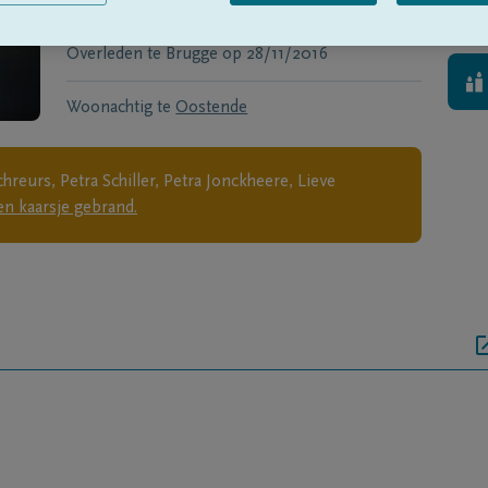
Geboren te
Aalst
op
22/02/1971
Overleden te
Brugge
op
28/11/2016
Woonachtig te
Oostende
reurs, Petra Schiller, Petra Jonckheere, Lieve
n kaarsje gebrand.