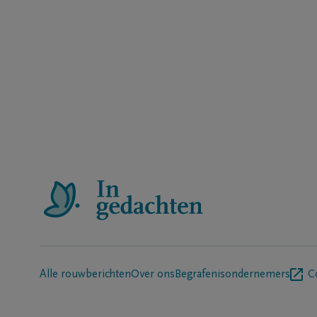
Alle rouwberichten
Over ons
Begrafenisondernemers
C