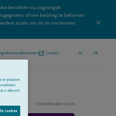
lse berichten via zogezegde
sgegevens of een betaling te bekomen.
eerdere acties om dit te voorkomen.
egrafenisondernemers
Contact
NL
FR
e en plaatsen
naliteiten;
aat u akkoord
Overleden
28/11/2016
lle cookies