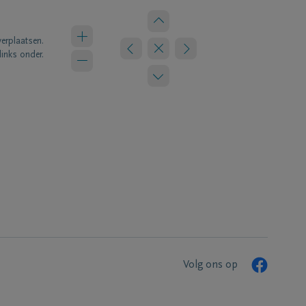
verplaatsen.
links onder.
Volg ons op