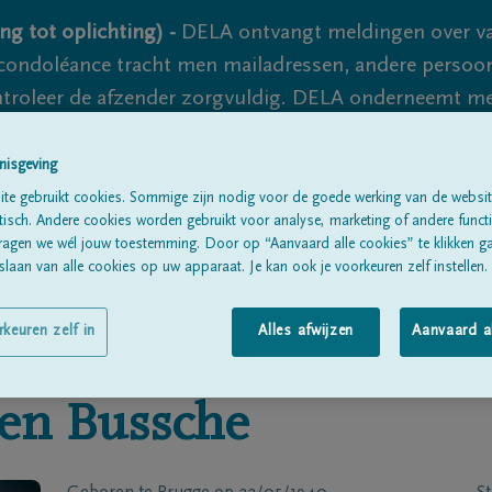
ng tot oplichting) -
DELA ontvangt meldingen over va
ondoléance tracht men mailadressen, andere persoon
controleer de afzender zorgvuldig. DELA onderneemt m
 nooit volledig uit te sluiten, dus blijf waakzaam.
nisgeving
te gebruikt cookies. Sommige zijn nodig voor de goede werking van de websit
sch. Andere cookies worden gebruikt voor analyse, marketing of andere functio
Alle rouwberichten
Over ons
B
ragen we wél jouw toestemming. Door op “Aanvaard alle cookies” te klikken g
laan van alle cookies op uw apparaat. Je kan ook je voorkeuren zelf instellen.
rkeuren zelf in
Alles afwijzen
Aanvaard a
en Bussche