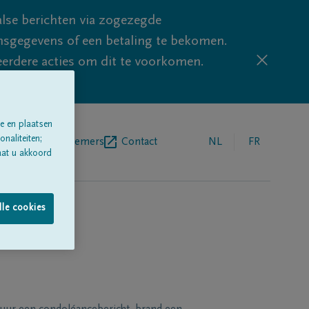
lse berichten via zogezegde
sgegevens of een betaling te bekomen.
eerdere acties om dit te voorkomen.
e en plaatsen
naliteiten;
egrafenisondernemers
Contact
NL
FR
aat u akkoord
lle cookies