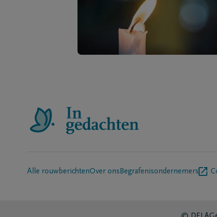
Alle rouwberichten
Over ons
Begrafenisondernemers
C
© DELA
Ge