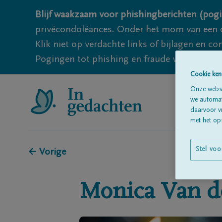
Blijf waakzaam voor phishingberichten (pogi
privécondoléances. Onder het mom van een c
Klik niet op verdachte links of bijlagen en 
Pogingen tot phishing en fraude vallen echter
Cookie ken
Onze websi
we automati
daarvoor v
met het ops
Stel voo
← Vorige
Monica
Van d