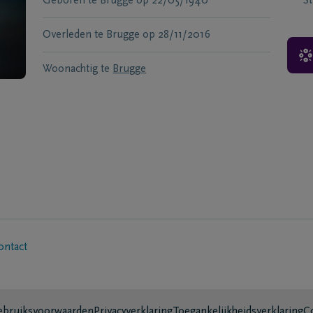
Geboren te
Brugge
op
22/05/1940
S
Overleden te
Brugge
op
28/11/2016
Woonachtig te
Brugge
ontact
bruiksvoorwaarden
Privacyverklaring
Toegankelijkheidsverklaring
C