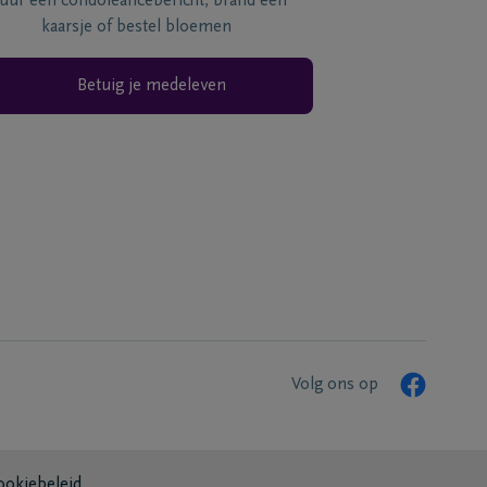
tuur een condoléancebericht, brand een
kaarsje of bestel bloemen
Betuig je medeleven
Volg ons op
ookiebeleid