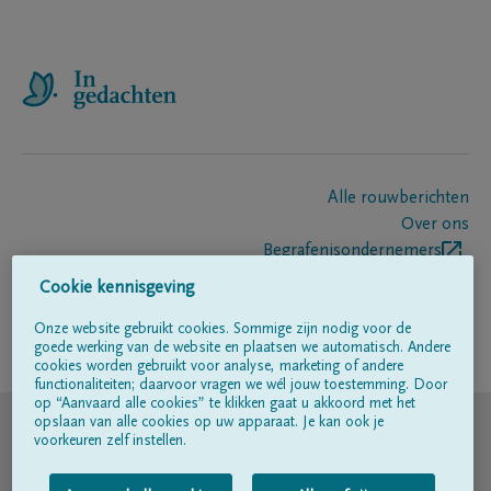
Alle rouwberichten
Over ons
Begrafenisondernemers
Contact
Cookie kennisgeving
Onze website gebruikt cookies. Sommige zijn nodig voor de
goede werking van de website en plaatsen we automatisch. Andere
Volg ons op
cookies worden gebruikt voor analyse, marketing of andere
functionaliteiten; daarvoor vragen we wél jouw toestemming. Door
op “Aanvaard alle cookies” te klikken gaat u akkoord met het
© DELA
opslaan van alle cookies op uw apparaat. Je kan ook je
voorkeuren zelf instellen.
Gebruiksvoorwaarden