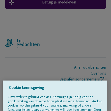
Betuig je medeleven
Alle rouwberichten
Over ons
Begrafenisondernemers
Contact
Cookie kennisgeving
Onze website gebruikt cookies. Sommige zijn nodig voor de
goede werking van de website en plaatsen we automatisch. Andere
Volg ons op
cookies worden gebruikt voor analyse, marketing of andere
functionaliteiten; daarvoor vragen we wél jouw toestemming. Door