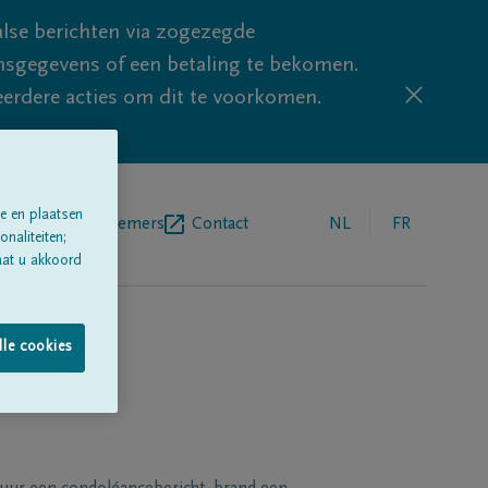
lse berichten via zogezegde
sgegevens of een betaling te bekomen.
eerdere acties om dit te voorkomen.
e en plaatsen
egrafenisondernemers
Contact
NL
FR
naliteiten;
aat u akkoord
lle cookies