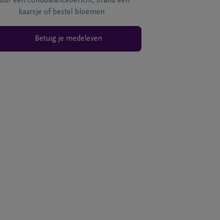
tuur een condoléancebericht, brand een
kaarsje of bestel bloemen
Betuig je medeleven