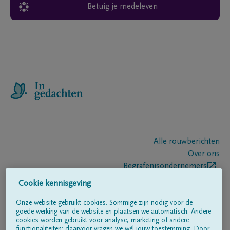
Betuig je medeleven
Alle rouwberichten
Over ons
Begrafenisondernemers
Contact
Cookie kennisgeving
Onze website gebruikt cookies. Sommige zijn nodig voor de
goede werking van de website en plaatsen we automatisch. Andere
Volg ons op
cookies worden gebruikt voor analyse, marketing of andere
functionaliteiten; daarvoor vragen we wél jouw toestemming. Door