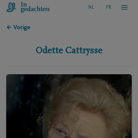
NL
FR
← Vorige
Odette
Cattrysse