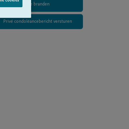
lle cookies
Digitaal kaarsje branden
Privé condoléancebericht versturen