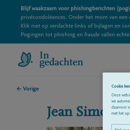
Blijf waakzaam voor phishingberichten (pogi
privécondoléances. Onder het mom van een c
Klik niet op verdachte links of bijlagen en 
Pogingen tot phishing en fraude vallen echter
Cookie ken
← Vorige
Onze websi
we automati
daarvoor v
Jean
Simons
met het ops