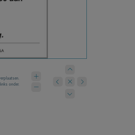
verplaatsen.
links onder.