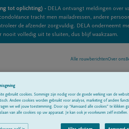
ng tot oplichting) -
DELA ontvangt meldingen over va
ondoléance tracht men mailadressen, andere persoon
controleer de afzender zorgvuldig. DELA onderneemt m
 nooit volledig uit te sluiten, dus blijf waakzaam.
Alle rouwberichten
Over ons
B
nisgeving
te gebruikt cookies. Sommige zijn nodig voor de goede werking van de websit
sch. Andere cookies worden gebruikt voor analyse, marketing of andere functio
ragen we wél jouw toestemming. Door op “Aanvaard alle cookies” te klikken g
laan van alle cookies op uw apparaat. Je kan ook je voorkeuren zelf instellen.