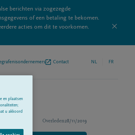
lse berichten via zogezegde
sgegevens of een betaling te bekomen.
eerdere acties om dit te voorkomen.
egrafenisondernemers
Contact
NL
FR
e en plaatsen
naliteiten;
aat u akkoord
Overleden
28/11/2019