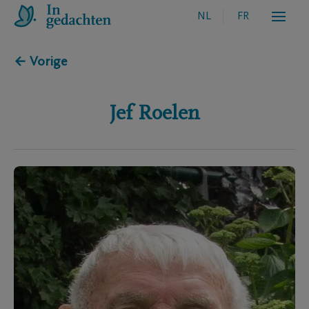
NL
FR
← Vorige
Jef
Roelen