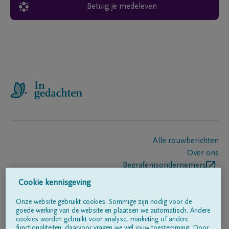
Betuig je medeleven
Alle rouwberichten
Over ons
Begrafenisondernemers
Contact
Cookie kennisgeving
Onze website gebruikt cookies. Sommige zijn nodig voor de
goede werking van de website en plaatsen we automatisch. Andere
Volg ons op
cookies worden gebruikt voor analyse, marketing of andere
functionaliteiten; daarvoor vragen we wél jouw toestemming. Door