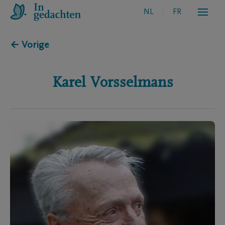
NL
FR
← Vorige
Karel
Vorsselmans