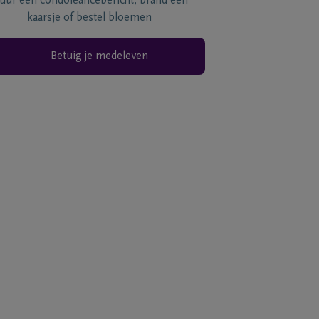
tuur een condoléancebericht, brand een
kaarsje of bestel bloemen
Betuig je medeleven