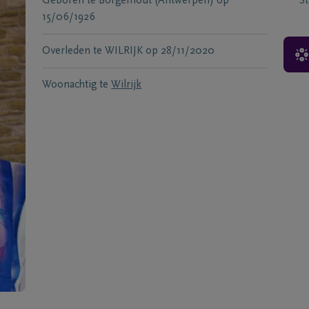
Geboren te
Borgerhout (Antwerpen)
op
S
15/06/1926
Overleden te
WILRIJK
op
28/11/2020
Woonachtig te
Wilrijk