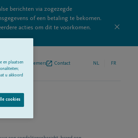
lse berichten via zogezegde
sgegevens of een betaling te bekomen.
eerdere acties om dit te voorkomen.
e en plaatsen
egrafenisondernemers
Contact
NL
FR
naliteiten;
aat u akkoord
lle cookies