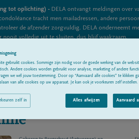
ng tot oplichting) -
DELA ontvangt meldingen over va
ondoléance tracht men mailadressen, andere persoon
controleer de afzender zorgvuldig. DELA onderneemt m
 nooit volledig uit te sluiten, dus blijf waakzaam.
nisgeving
te gebruikt cookies. Sommige zijn nodig voor de goede werking van de websit
Alle rouwberichten
Over ons
B
sch. Andere cookies worden gebruikt voor analyse, marketing of andere functio
ragen we wél jouw toestemming. Door op “Aanvaard alle cookies” te klikken g
laan van alle cookies op uw apparaat. Je kan ook je voorkeuren zelf instellen.
rkeuren zelf in
Alles afwijzen
Aanvaard a
mme