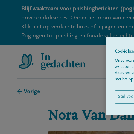
Blijf waakzaam voor phishingberichten (pogi
privécondoléances. Onder het mom van een c
Klik niet op verdachte links of bijlagen en 
Pogingen tot phishing en fraude vallen echter
Cookie ken
Onze websi
we automati
daarvoor v
met het ops
← Vorige
Stel voo
Nora
Van Da