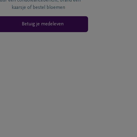
tuur een condoléancebericht, brand een
kaarsje of bestel bloemen
Betuig je medeleven