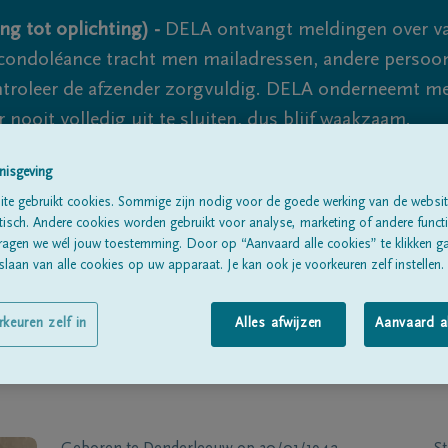
ng tot oplichting) -
DELA ontvangt meldingen over va
ondoléance tracht men mailadressen, andere persoon
controleer de afzender zorgvuldig. DELA onderneemt m
 nooit volledig uit te sluiten, dus blijf waakzaam.
nisgeving
te gebruikt cookies. Sommige zijn nodig voor de goede werking van de websit
Alle rouwberichten
Over ons
B
sch. Andere cookies worden gebruikt voor analyse, marketing of andere functio
ragen we wél jouw toestemming. Door op “Aanvaard alle cookies” te klikken g
laan van alle cookies op uw apparaat. Je kan ook je voorkeuren zelf instellen.
rkeuren zelf in
Alles afwijzen
Aanvaard a