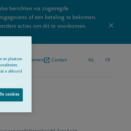
lse berichten via zogezegde
sgegevens of een betaling te bekomen.
eerdere acties om dit te voorkomen.
e en plaatsen
egrafenisondernemers
Contact
NL
FR
naliteiten;
aat u akkoord
lle cookies