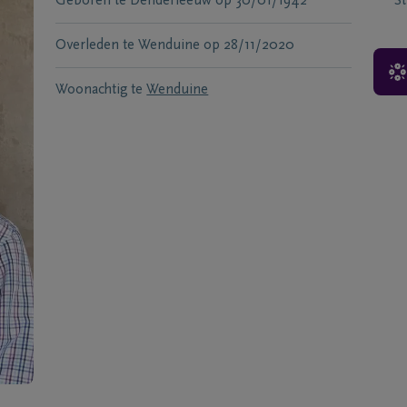
Geboren te
Denderleeuw
op
30/01/1942
S
Overleden te
Wenduine
op
28/11/2020
Woonachtig te
Wenduine