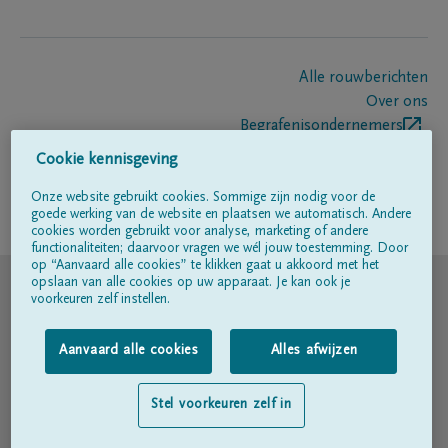
Alle rouwberichten
Over ons
Begrafenisondernemers
Contact
Cookie kennisgeving
Onze website gebruikt cookies. Sommige zijn nodig voor de
goede werking van de website en plaatsen we automatisch. Andere
Volg ons op
cookies worden gebruikt voor analyse, marketing of andere
functionaliteiten; daarvoor vragen we wél jouw toestemming. Door
op “Aanvaard alle cookies” te klikken gaat u akkoord met het
© DELA
opslaan van alle cookies op uw apparaat. Je kan ook je
voorkeuren zelf instellen.
Gebruiksvoorwaarden
Aanvaard alle cookies
Alles afwijzen
Privacyverklaring
Stel voorkeuren zelf in
Toegankelijkheidsverklaring