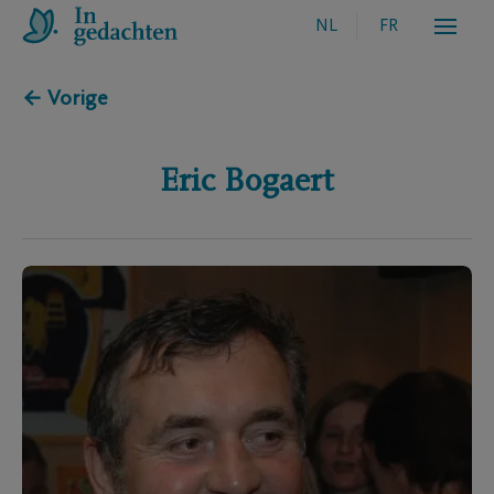
NL
FR
← Vorige
Eric
Bogaert