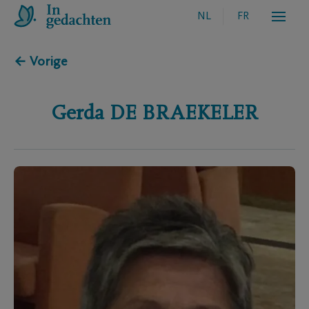
NL
FR
← Vorige
Gerda
DE BRAEKELER