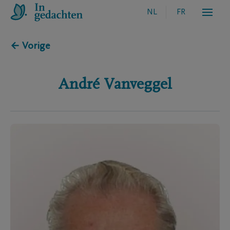
NL
FR
← Vorige
André
Vanveggel