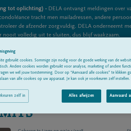
ng tot oplichting) -
DELA ontvangt meldingen over va
ondoléance tracht men mailadressen, andere persoon
controleer de afzender zorgvuldig. DELA onderneemt m
 nooit volledig uit te sluiten, dus blijf waakzaam.
nisgeving
Alle rouwberichten
Over ons
B
te gebruikt cookies. Sommige zijn nodig voor de goede werking van de websit
sch. Andere cookies worden gebruikt voor analyse, marketing of andere functio
ragen we wél jouw toestemming. Door op “Aanvaard alle cookies” te klikken g
laan van alle cookies op uw apparaat. Je kan ook je voorkeuren zelf instellen.
rkeuren zelf in
Alles afwijzen
Aanvaard a
MITS