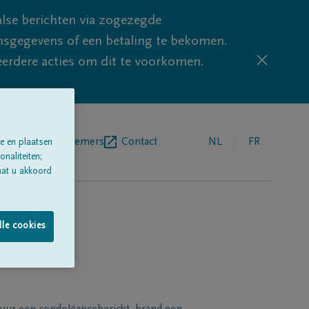
lse berichten via zogezegde
sgegevens of een betaling te bekomen.
eerdere acties om dit te voorkomen.
egrafenisondernemers
Contact
NL
FR
e en plaatsen
naliteiten;
aat u akkoord
lle cookies