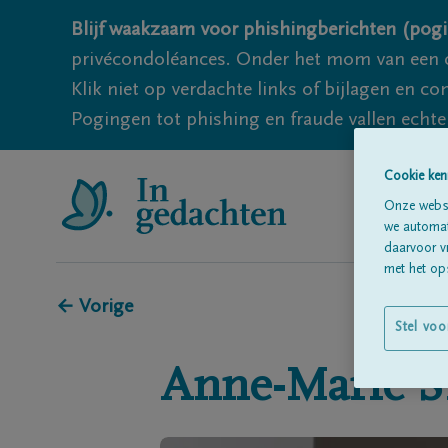
Blijf waakzaam voor phishingberichten (pogi
privécondoléances. Onder het mom van een c
Klik niet op verdachte links of bijlagen en 
Pogingen tot phishing en fraude vallen echter
Cookie ken
Onze websi
we automati
daarvoor v
met het ops
← Vorige
Stel voo
Anne-Marie
S