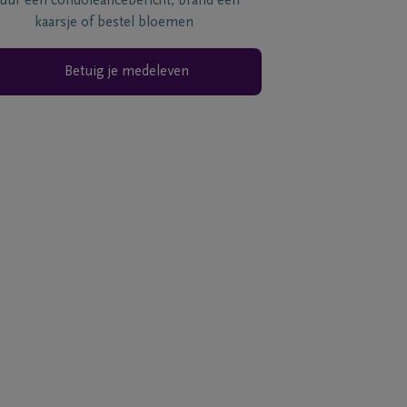
tuur een condoléancebericht, brand een
kaarsje of bestel bloemen
Betuig je medeleven