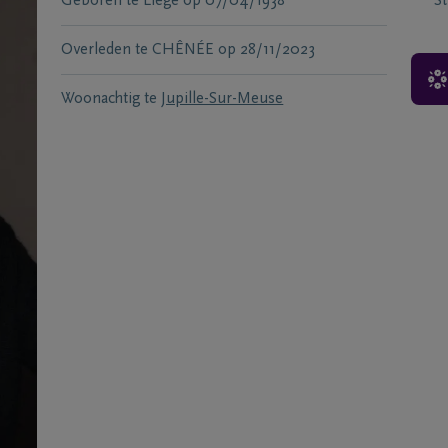
Geboren te
Liege
op
07/04/1938
S
Overleden te
CHÊNÉE
op
28/11/2023
Woonachtig te
Jupille-Sur-Meuse