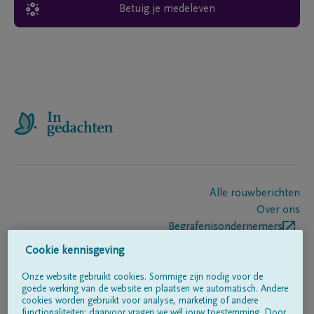
Betuig je medeleven
Alle rouwberichten
Over ons
Begrafenisondernemers
Contact
Cookie kennisgeving
Onze website gebruikt cookies. Sommige zijn nodig voor de
goede werking van de website en plaatsen we automatisch. Andere
Volg ons op
cookies worden gebruikt voor analyse, marketing of andere
functionaliteiten; daarvoor vragen we wél jouw toestemming. Door