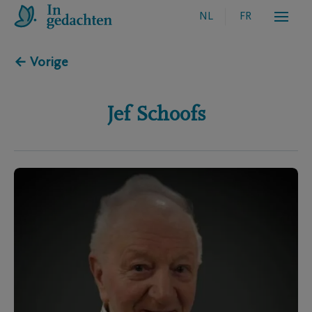
NL
FR
← Vorige
Jef
Schoofs