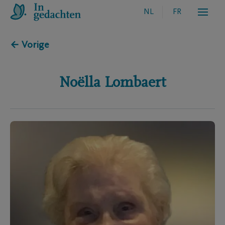
NL
FR
← Vorige
Noëlla
Lombaert