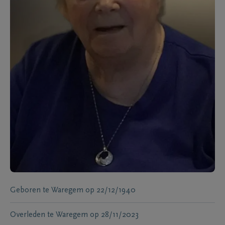
Geboren te
Waregem
op
22/12/1940
Overleden te
Waregem
op
28/11/2023