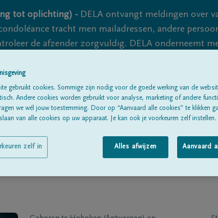
ng tot oplichting) -
DELA ontvangt meldingen over va
ondoléance tracht men mailadressen, andere persoon
controleer de afzender zorgvuldig. DELA onderneemt m
 nooit volledig uit te sluiten, dus blijf waakzaam.
nisgeving
te gebruikt cookies. Sommige zijn nodig voor de goede werking van de websit
sch. Andere cookies worden gebruikt voor analyse, marketing of andere functio
Alle rouwberichten
Over ons
B
ragen we wél jouw toestemming. Door op “Aanvaard alle cookies” te klikken g
laan van alle cookies op uw apparaat. Je kan ook je voorkeuren zelf instellen.
rkeuren zelf in
Alles afwijzen
Aanvaard a