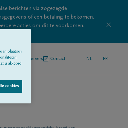
lse berichten via zogezegde
sgegevens of een betaling te bekomen.
eerdere acties om dit te voorkomen.
e en plaatsen
naliteiten;
egrafenisondernemers
Contact
NL
FR
aat u akkoord
lle cookies