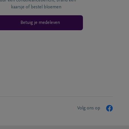
tuur een condoléancebericht, brand een
kaarsje of bestel bloemen
Betuig je medeleven
Volg ons op