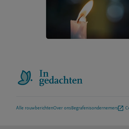
Alle rouwberichten
Over ons
Begrafenisondernemers
C