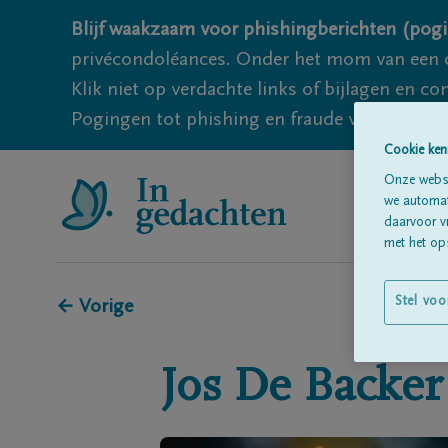
Blijf waakzaam voor phishingberichten (pogi
privécondoléances. Onder het mom van een c
Klik niet op verdachte links of bijlagen en 
Pogingen tot phishing en fraude vallen echter
Cookie ken
Onze websi
we automati
daarvoor v
met het ops
Stel voo
← Vorige
Jos
De Backer