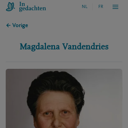
NL
FR
← Vorige
Magdalena
Vandendries