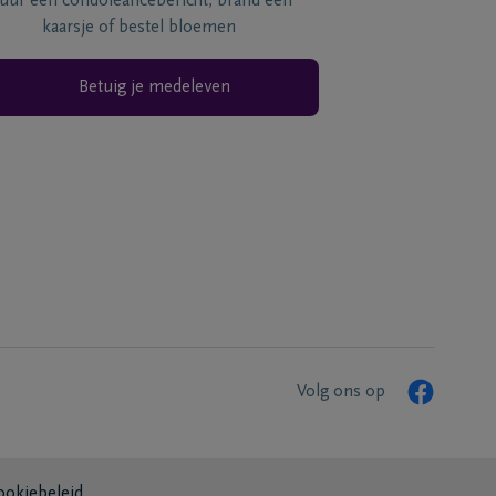
tuur een condoléancebericht, brand een
kaarsje of bestel bloemen
Betuig je medeleven
Volg ons op
ookiebeleid