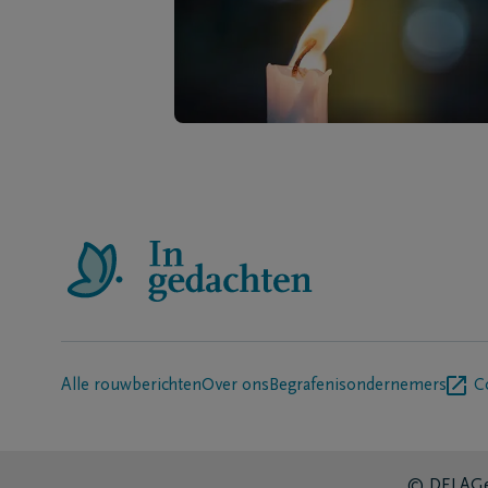
Alle rouwberichten
Over ons
Begrafenisondernemers
C
© DELA
Ge