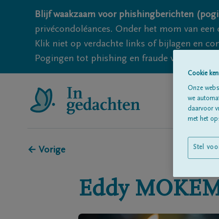
Blijf waakzaam voor phishingberichten (pogi
privécondoléances. Onder het mom van een c
Klik niet op verdachte links of bijlagen en 
Pogingen tot phishing en fraude vallen echter
Cookie ken
Onze websi
we automati
daarvoor v
met het ops
Stel voo
← Vorige
Eddy
MOKEM