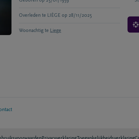
Geboren
op
25/01/1959
S
Overleden te
LIÈGE
op
28/11/2025
Woonachtig te
Liege
ontact
bruiksvoorwaarden
Privacyverklaring
Toegankelijkheidsverklaring
C