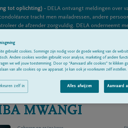
ng tot oplichting) -
DELA ontvangt meldingen over va
ondoléance tracht men mailadressen, andere persoon
controleer de afzender zorgvuldig. DELA onderneemt m
 nooit volledig uit te sluiten, dus blijf waakzaam.
nisgeving
te gebruikt cookies. Sommige zijn nodig voor de goede werking van de websit
sch. Andere cookies worden gebruikt voor analyse, marketing of andere functio
Alle rouwberichten
Over ons
B
ragen we wél jouw toestemming. Door op “Aanvaard alle cookies” te klikken g
laan van alle cookies op uw apparaat. Je kan ook je voorkeuren zelf instellen.
rkeuren zelf in
Alles afwijzen
Aanvaard a
BA MWANGI