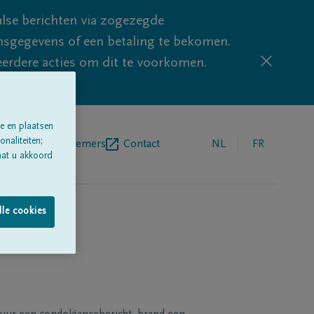
lse berichten via zogezegde
sgegevens of een betaling te bekomen.
eerdere acties om dit te voorkomen.
e en plaatsen
naliteiten;
egrafenisondernemers
Contact
NL
FR
aat u akkoord
lle cookies