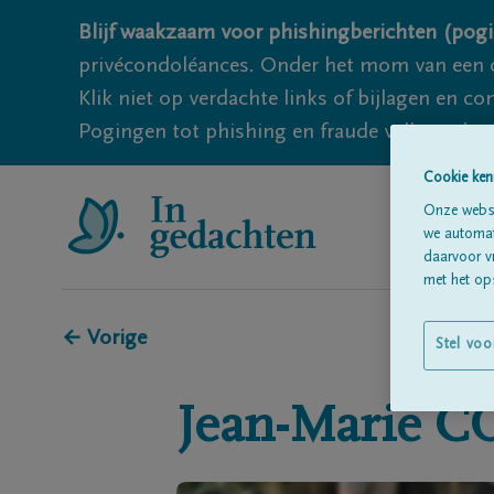
Blijf waakzaam voor phishingberichten (pogi
privécondoléances. Onder het mom van een c
Klik niet op verdachte links of bijlagen en 
Pogingen tot phishing en fraude vallen echter
Cookie ken
Onze websi
we automati
daarvoor v
met het ops
← Vorige
Stel voo
Jean-Marie
C