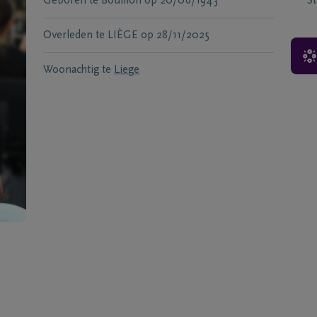
Geboren te
Bouillon
op
20/06/1943
S
Overleden te
LIÈGE
op
28/11/2025
Woonachtig te
Liege