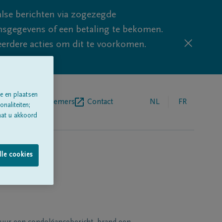
lse berichten via zogezegde
sgegevens of een betaling te bekomen.
eerdere acties om dit te voorkomen.
e en plaatsen
egrafenisondernemers
Contact
NL
FR
naliteiten;
aat u akkoord
lle cookies