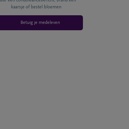
tuur een condoléancebericht, brand een
kaarsje of bestel bloemen
Betuig je medeleven