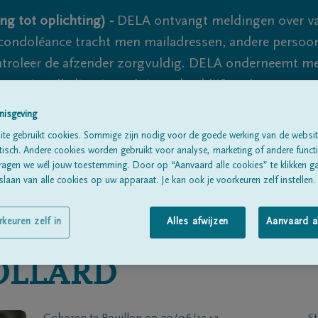
ng tot oplichting) -
DELA ontvangt meldingen over va
ondoléance tracht men mailadressen, andere persoon
controleer de afzender zorgvuldig. DELA onderneemt m
 nooit volledig uit te sluiten, dus blijf waakzaam.
nisgeving
te gebruikt cookies. Sommige zijn nodig voor de goede werking van de websit
Alle rouwberichten
Over ons
B
sch. Andere cookies worden gebruikt voor analyse, marketing of andere functio
ragen we wél jouw toestemming. Door op “Aanvaard alle cookies” te klikken g
laan van alle cookies op uw apparaat. Je kan ook je voorkeuren zelf instellen.
rkeuren zelf in
Alles afwijzen
Aanvaard a
OLLARD