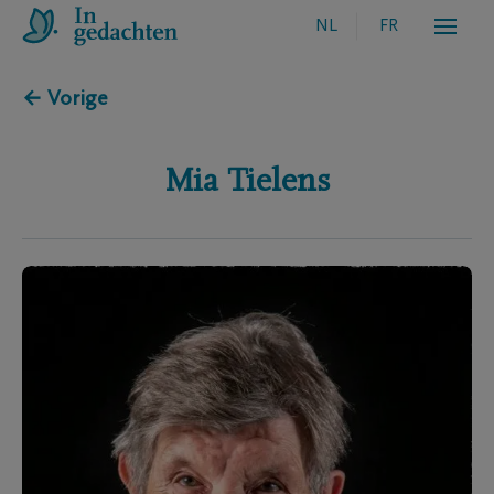
NL
FR
← Vorige
Mia
Tielens