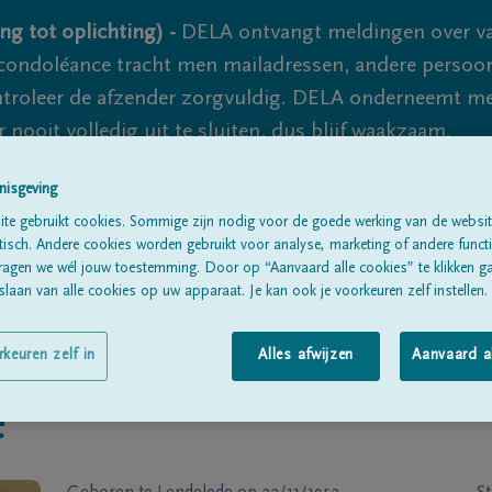
ng tot oplichting) -
DELA ontvangt meldingen over va
ondoléance tracht men mailadressen, andere persoon
controleer de afzender zorgvuldig. DELA onderneemt m
 nooit volledig uit te sluiten, dus blijf waakzaam.
nisgeving
te gebruikt cookies. Sommige zijn nodig voor de goede werking van de websit
Alle rouwberichten
Over ons
B
sch. Andere cookies worden gebruikt voor analyse, marketing of andere functio
ragen we wél jouw toestemming. Door op “Aanvaard alle cookies” te klikken g
laan van alle cookies op uw apparaat. Je kan ook je voorkeuren zelf instellen.
rkeuren zelf in
Alles afwijzen
Aanvaard a
e