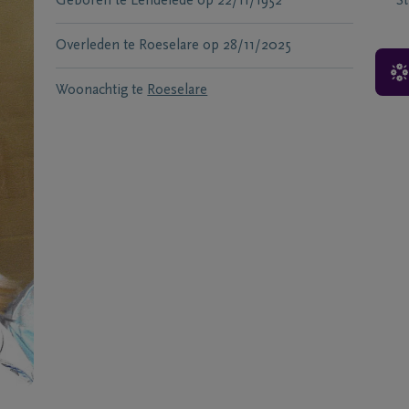
Geboren te
Lendelede
op
22/11/1952
S
Overleden te
Roeselare
op
28/11/2025
Woonachtig te
Roeselare