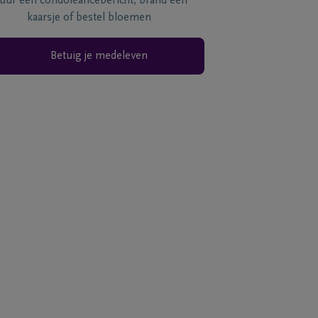
tuur een condoléancebericht, brand een
kaarsje of bestel bloemen
Betuig je medeleven