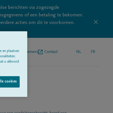
lse berichten via zogezegde
sgegevens of een betaling te bekomen.
eerdere acties om dit te voorkomen.
e en plaatsen
egrafenisondernemers
Contact
NL
FR
naliteiten;
aat u akkoord
lle cookies