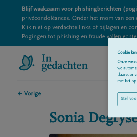
Blijf waakzaam voor phishingberichten (pogi
privécondoléances. Onder het mom van een c
Klik niet op verdachte links of bijlagen en 
Pogingen tot phishing en fraude vallen echter
Cookie ken
Onze websi
we automati
daarvoor v
met het ops
← Vorige
Stel voo
Sonia
Degrys