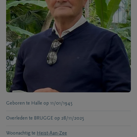
Geboren te
Halle
op
11/01/1945
Overleden te
BRUGGE
op
28/11/2025
Woonachtig te
Heist-Aan-Zee