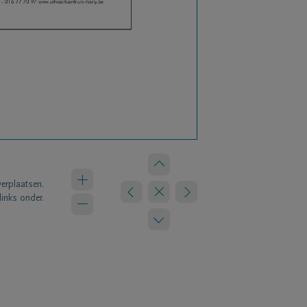
verplaatsen.
links onder.