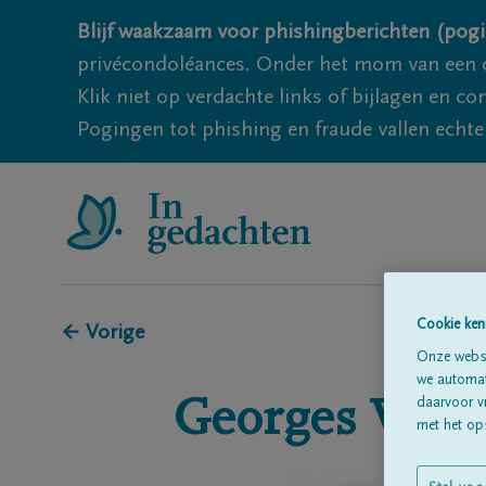
Blijf waakzaam voor phishingberichten (pogi
privécondoléances. Onder het mom van een c
Klik niet op verdachte links of bijlagen en 
Pogingen tot phishing en fraude vallen echter
Cookie ken
← Vorige
Onze websi
we automati
Georges
Vanh
daarvoor v
met het ops