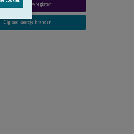
lle cookies
Rouwregister
Digitaal kaarsje branden