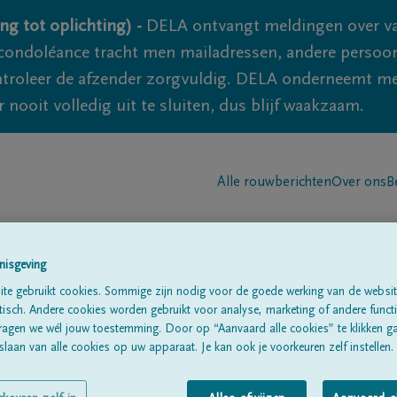
ng tot oplichting) -
DELA ontvangt meldingen over va
ondoléance tracht men mailadressen, andere persoon
controleer de afzender zorgvuldig. DELA onderneemt m
 nooit volledig uit te sluiten, dus blijf waakzaam.
Alle rouwberichten
Over ons
B
nisgeving
te gebruikt cookies. Sommige zijn nodig voor de goede werking van de websit
sch. Andere cookies worden gebruikt voor analyse, marketing of andere functio
elmont
ragen we wél jouw toestemming. Door op “Aanvaard alle cookies” te klikken g
laan van alle cookies op uw apparaat. Je kan ook je voorkeuren zelf instellen.