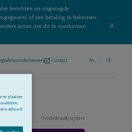
lse berichten via zogezegde
sgegevens of een betaling te bekomen.
eerdere acties om dit te voorkomen.
egrafenisondernemers
Contact
NL
FR
e en plaatsen
naliteiten;
aat u akkoord
Overleden
28/12/2012